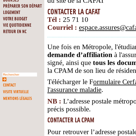
du site de la CAFAT
BOURSES
PRÉPARER SON DÉPART
CONTACTER LA CAFAT
LOGEMENT
Tél :
25 71 10
VOTRE BUDGET
VIE QUOTIDIENNE
Courriel :
espace.assures@cafa
RETOUR EN NC
Une fois en Métropole, l'étudi
demande d’affiliation
à l'ass
signé, ainsi que
tous les docu
la CPAM de son lieu de résiden
Télécharger le F
ormulaire Cerf
CONTACT
l'assurance maladie
.
VISITE VIRTUELLE
MENTIONS LÉGALES
NB :
L’adresse postale métropol
précis possible.
CONTACTER LA CPAM
Pour retrouver l’adresse posta