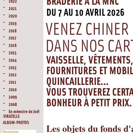
BRADERIE À LA MNC
2022
2021
DU 7 AU 10 AVRIL 2026
2020
2019
VENEZ CHINER
2018
2017
DANS NOS CAR
2016
2015
VAISSELLE, VÊTEMENTS,
2014
2013
FOURNITURES ET MOBIL
2012
QUINCAILLERIE...
2011
2010
VOUS TROUVEREZ CERT
2009
BONHEUR À PETIT PRIX.
2008
En mémoire de Joël
VIRATELLE
ALBUM-PHOTOS
Les objets du fonds d'