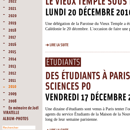
LE VIEUX TEMPLE SOUS
2022
2021
LUNDI 20 DÉCEMBRE 201
2020
2019
Une délégation de la Paroisse du Vieux Temple a été
Calédonie le 20 décembre. L'occasion de faire une 
2018
2017
2016
2015
2014
ÉTUDIANTS
2013
2012
DES ÉTUDIANTS À PARIS
2011
SCIENCES PO
2010
2009
VENDREDI 17 DÉCEMBRE 
2008
En mémoire de Joël
Une dizaine d'étudiants sont venus à Paris tenter l
VIRATELLE
agents du service Étudiants de la Maison de la Nou
ALBUM-PHOTOS
long de leur semaine parisienne.