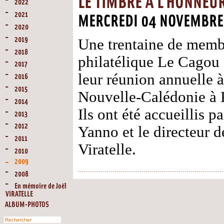
LE TIMBRE À L'HONNEU
2022
2021
MERCREDI 04 NOVEMBRE
2020
2019
Une trentaine de memb
2018
philatélique Le Cagou 
2017
leur réunion annuelle à
2016
2015
Nouvelle-Calédonie à P
2014
Ils ont été accueillis p
2013
2012
Yanno et le directeur 
2011
Viratelle.
2010
2009
2008
En mémoire de Joël
VIRATELLE
ALBUM-PHOTOS