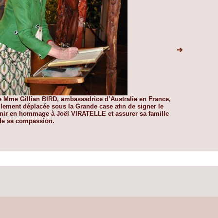
 Mme Gillian BIRD, ambassadrice d’Australie en France,
Son Excellenc
llement déplacée sous la Grande case afin de signer le
s'est personne
nir en hommage à Joël VIRATELLE et assurer sa famille
Livre du souv
de sa compassion.
et son équipe